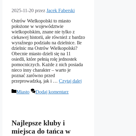
2025-11-20
przez
Jacek Faberski
Ostrów Wielkopolski to miasto
położone w województwie
wielkopolskim, znane nie tylko z
ciekawej historii, ale również z bardzo
wyraźnego podziału na dzielnice. Ile
dzielnic ma Ostrów Wielkopolski?
Obecnie miasto dzieli się na 11
osiedli, które pełnią rolę jednostek
pomocniczych. Każde z nich posiada
nieco inny charakter – warto je
poznać zarówno przed
przeprowadzką, jak i …
Czytaj dalej
Kategorie
Miasto
Dodaj komentarz
Najlepsze kluby i
miejsca do tańca w