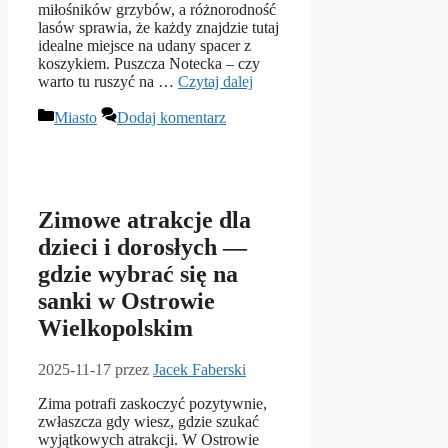
miłośników grzybów, a różnorodność
lasów sprawia, że każdy znajdzie tutaj
idealne miejsce na udany spacer z
koszykiem. Puszcza Notecka – czy
warto tu ruszyć na …
Czytaj dalej
Kategorie
Miasto
Dodaj komentarz
Zimowe atrakcje dla
dzieci i dorosłych —
gdzie wybrać się na
sanki w Ostrowie
Wielkopolskim
2025-11-17
przez
Jacek Faberski
Zima potrafi zaskoczyć pozytywnie,
zwłaszcza gdy wiesz, gdzie szukać
wyjątkowych atrakcji. W Ostrowie