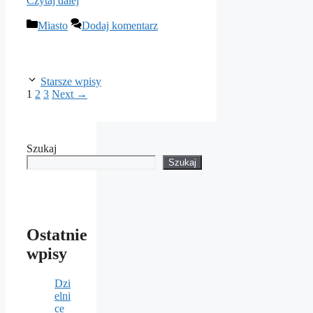
Czytaj dalej
Kategorie
Miasto
Dodaj komentarz
Starsze wpisy
Page
Page
Page
1
2
3
Next
→
Szukaj
Szukaj
Ostatnie
wpisy
Dzi
elni
ce