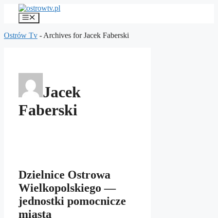
Przejdź
do
Menu
treści
Ostrów Tv
-
Archives for Jacek Faberski
Jacek
Faberski
Dzielnice Ostrowa
Wielkopolskiego —
jednostki pomocnicze
miasta