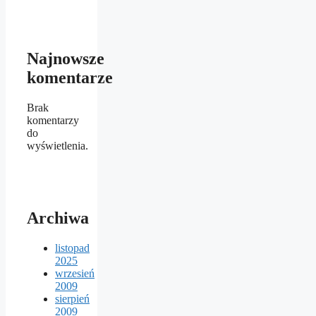
Najnowsze
komentarze
Brak
komentarzy
do
wyświetlenia.
Archiwa
listopad
2025
wrzesień
2009
sierpień
2009