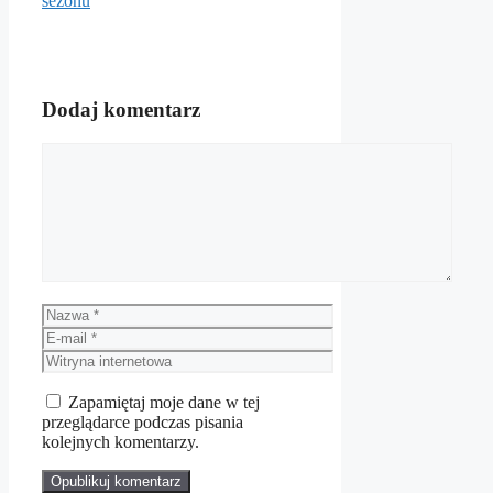
sezonu
Dodaj komentarz
Komentarz
Nazwa
E-
mail
Witryna
internetowa
Zapamiętaj moje dane w tej
przeglądarce podczas pisania
kolejnych komentarzy.