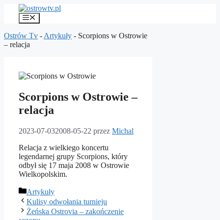
Przejdź
do
Menu
treści
Ostrów Tv
-
Artykuły
-
Scorpions w Ostrowie
– relacja
Scorpions w Ostrowie –
relacja
2023-07-03
2008-05-22
przez
Michal
Relacja z wielkiego koncertu
legendarnej grupy Scorpions, który
odbył się 17 maja 2008 w Ostrowie
Wielkopolskim.
Kategorie
Artykuły
Kulisy odwołania turnieju
Żeńska Ostrovia – zakończenie